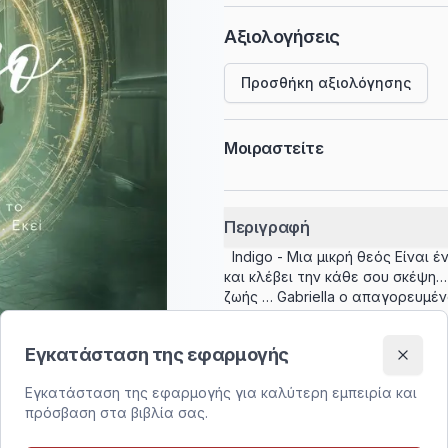
Αξιολογήσεις
Προσθήκη αξιολόγησης
Μοιραστείτε
Περιγραφή
Indigo - Μια μικρή θεός Είναι 
και κλέβει την κάθε σου σκέψη
ζωής … Gabriella ο απαγορευμέν
την κυνηγάνε χρόνια Κι εκείνο
παρακρατικά του κόσμου, με αν
Εγκατάσταση της εφαρμογής
δεν χωράνε αμφισβήτηση. Ο στό
επιτέλους… Να φτάσει στην κορυ
Εγκατάσταση της εφαρμογής για καλύτερη εμπειρία και
τον αγγίζει κι όλα καταρρέουν
πρόσβαση στα βιβλία σας.
γίνεται προστάτης της, στον α
προσπαθούσε να ανέβει τόσα χρ