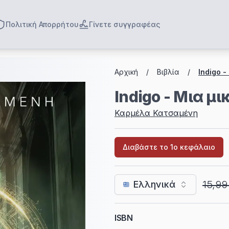
Πολιτική Απορρήτου
Γίνετε συγγραφέας
Breadcrumbs
Αρχική
/
Βιβλία
/
Indigo 
Indigo - Μια μι
Καρμέλα Κατσαμένη
Διαβάστε το 1ο κεφάλαιο
15,99
Ελληνικά
ISBN